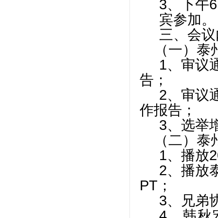
3、下午
6
宾参加。
三、会议
（一）泰
1、审议
告；
2、审议
作报告；
3、选举
（二）泰
1、播放
2
2、播放
PT
；
3、兄弟
4、韩秋