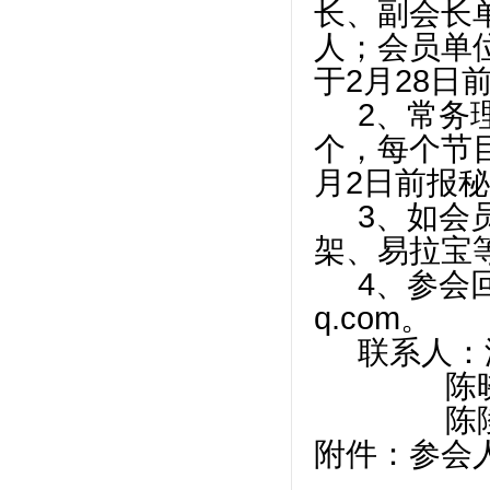
长、副会长
人；会员单
于
2
月
28
日
2、常务
个，每个节
月
2
日前报秘
3、如会
架、易拉宝
4、参会
q.com
。
联系人：
陈
陈
附件：参会